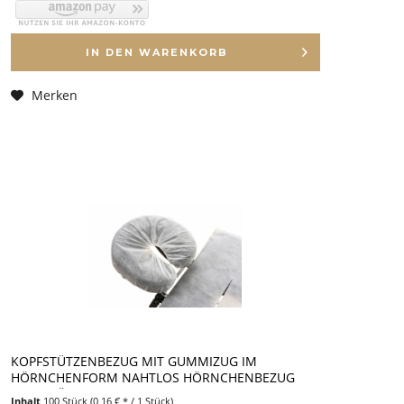
IN DEN
WARENKORB
Merken
KOPFSTÜTZENBEZUG MIT GUMMIZUG IM
HÖRNCHENFORM NAHTLOS HÖRNCHENBEZUG
KOPFSTÜZENBEZUG
Inhalt
100 Stück
(0,16 € * / 1 Stück)