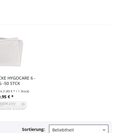
CKE HYGOCARE 6 -
G -50 STCK
ck
(1,80 € * / 1 Stück)
,95 € *
Sortierung: