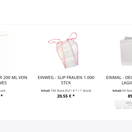
R 200 ML VON
EINWEG - SLIP FRAUEN 1.000
EINMAL - DE
VES
STCK
LAGI
tück
Inhalt
100 Stück
(0,21 € * / 1 Stück)
Inhalt
50 Stü
 *
20,55 € *
89