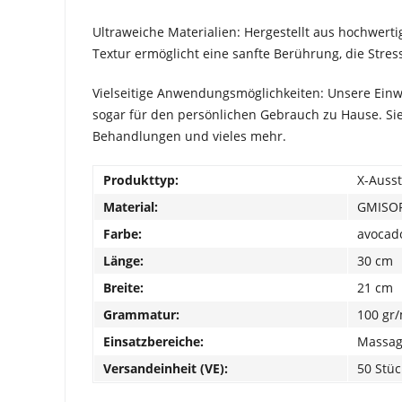
Ultraweiche Materialien: Hergestellt aus hochwerti
Textur ermöglicht eine sanfte Berührung, die Stre
Vielseitige Anwendungsmöglichkeiten: Unsere Einwe
sogar für den persönlichen Gebrauch zu Hause. Sie
Behandlungen und vieles mehr.
Produkttyp:
X-Auss
Material:
GMISOF
Farbe:
avocad
Länge:
30 cm
Breite:
21 cm
Grammatur:
100 gr
Einsatzbereiche:
Massa
Versandeinheit (VE):
50 Stüc