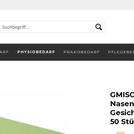
ARF
PHYSIOBEDARF
PRAXISBEDARF
PFLEGEBE
GMISO
Nasen
Gesic
50 St