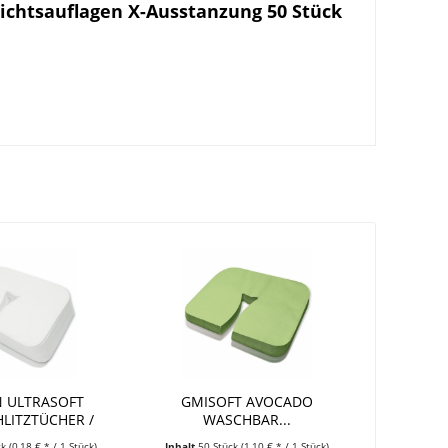
chtsauflagen X-Ausstanzung 50 Stück
 ULTRASOFT
GMISOFT AVOCADO
LITZTÜCHER /
WASCHBAR...
SAGE...
ck
(0,18 € * / 1 Stück)
Inhalt
50 Stück
(1,10 € * / 1 Stück)