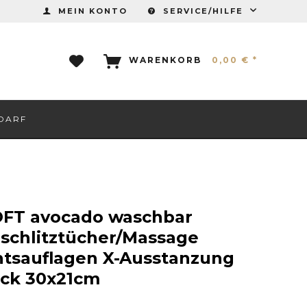
MEIN KONTO
SERVICE/HILFE
WARENKORB
0,00 € *
DARF
FT avocado waschbar
schlitztücher/Massage
htsauflagen X-Ausstanzung
ück 30x21cm