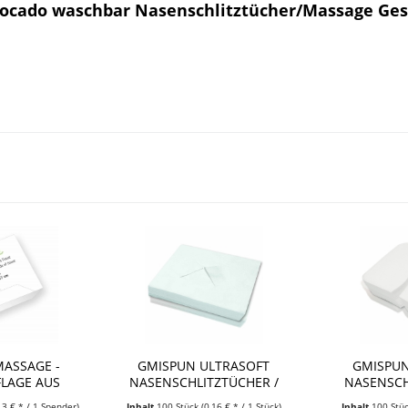
ocado waschbar Nasenschlitztücher/Massage Gesi
MASSAGE -
GMISPUN ULTRASOFT
GMISPUN
FLAGE AUS
NASENSCHLITZTÜCHER /
NASENSCH
...
MASSAGE...
MAS
13 € * / 1 Spender)
Inhalt
100 Stück
(0,16 € * / 1 Stück)
Inhalt
100 Stü