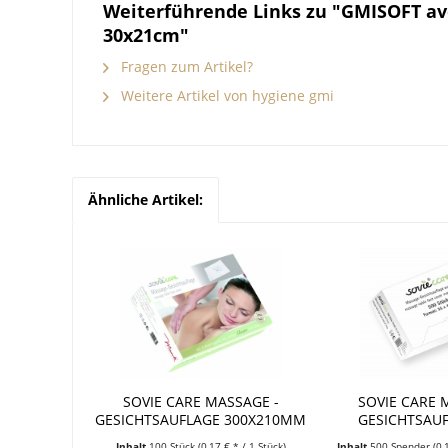
Weiterführende Links zu "GMISOFT av
30x21cm"
Fragen zum Artikel?
Weitere Artikel von hygiene gmi
Ähnliche Artikel:
SOVIE CARE MASSAGE -
SOVIE CARE 
GESICHTSAUFLAGE 300X210MM
GESICHTSAU
TISSUE
Inhalt
100 Stück
(0,17 € * / 1 Stück)
Inhalt
500 Spender
(0,